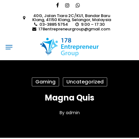
Skip
facebook
instagram
whatsapp
to
40G, Jalan Tiara 2C/KU1, Bandar Baru
main
Klang, 41150 Klang, Selangor, Malaysia
content
03-3885 5754
9:00 – 17:30
178entrepreneurgroup@gmail.com
Menu
Gaming
Uncategorized
Magna Quis
By
admin